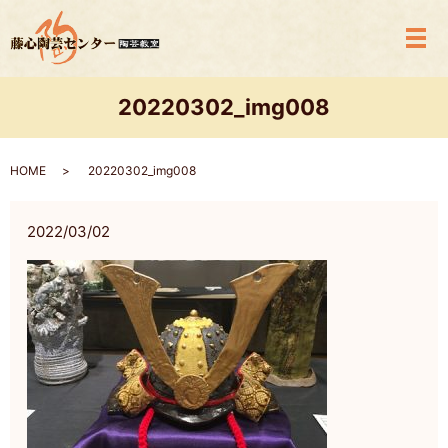
メ
20220302_img008
HOME
20220302_img008
2022/03/02