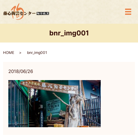
メ
bnr_img001
HOME
bnr_img001
2018/06/26