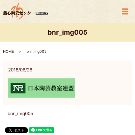
メ
bnr_img005
HOME
bnr_img005
2018/06/26
bnr_img005