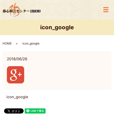
メ
icon_google
HOME
icon_google
2018/06/26
icon_google