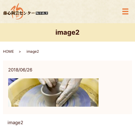
メ
image2
HOME
image2
2018/06/26
image2