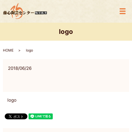
メ
logo
HOME
logo
2018/06/26
logo